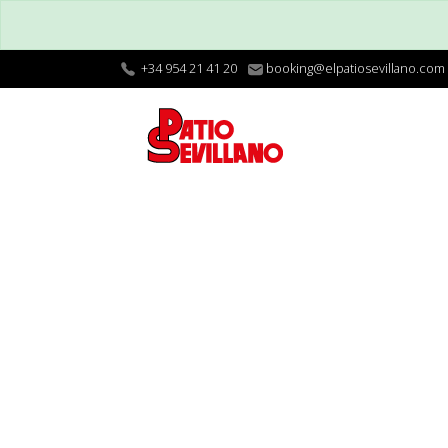
+34 954 21 41 20
booking@elpatiosevillano.com