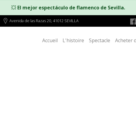
💥
El mejor espectáculo de flamenco de Sevilla.
Avenida de las Razas 20, 41012 SEVILLA
Accueil
L'histoire
Spectacle
Acheter d